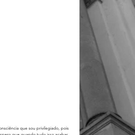
nsciência que sou privilegiado, pois 
spero que quando tudo isso acabar, 