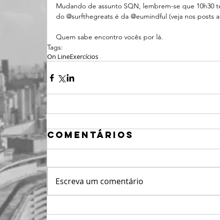
Mudando de assunto SQN, lembrem-se que 10h30 te
do @surfthegreats é da @eumindful (veja nos posts a
Quem sabe encontro vocês por lá.
Tags:
On Line
Exercícios
Comentários
Escreva um comentário