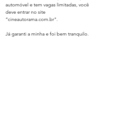
automóvel e tem vagas limitadas, você 
deve entrar no site 
“cineautorama.com.br".
Já garanti a minha e foi bem tranquilo.
Taí um ótimo programa de casal ou 
com as crianças.
*foto divulgação
Tags:
Grátis
Entrada Franca
Mooca
Luz
Cinema