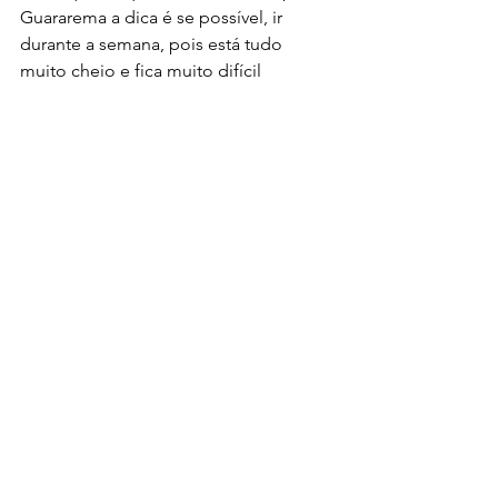
Guararema a dica é se possível, ir 
durante a semana, pois está tudo 
muito cheio e fica muito difícil 
encontrar vaga, além disso, os poucos 
estacionamentos disponíveis estão 
cobrando 20 reais.
Tags:
Guararema
Natal
Comentários
Escreva um comentário