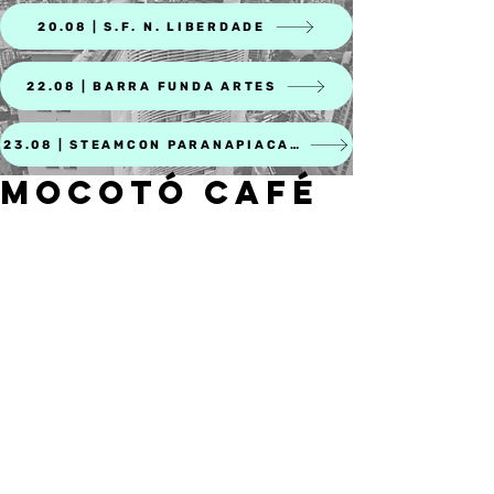
20.08 | S.F. N. LIBERDADE
22.08 | BARRA FUNDA ARTES
23.08 | STEAMCON PARANAPIACABA
MOCOTÓ CAFÉ