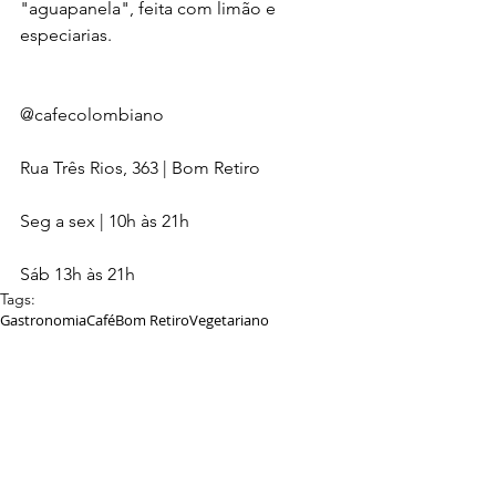
"aguapanela", feita com limão e 
especiarias.
@cafecolombiano 
Rua Três Rios, 363 | Bom Retiro
Seg a sex | 10h às 21h
Sáb 13h às 21h
Tags:
Gastronomia
Café
Bom Retiro
Vegetariano
Comida Vegetariana