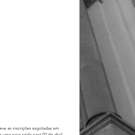
eve as inscrições esgotadas em 
 uma nova saída para 02 de abril. 