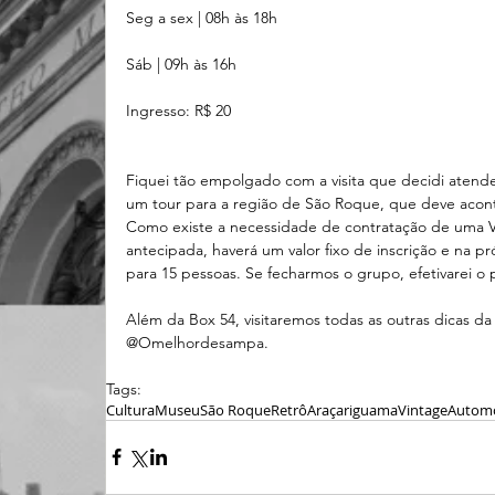
Seg a sex | 08h às 18h
Sáb | 09h às 16h
Ingresso: R$ 20
Fiquei tão empolgado com a visita que decidi atender
um tour para a região de São Roque, que deve aconte
Como existe a necessidade de contratação de uma V
antecipada, haverá um valor fixo de inscrição e na p
para 15 pessoas. Se fecharmos o grupo, efetivarei o p
Além da Box 54, visitaremos todas as outras dicas da
@Omelhordesampa.
Tags:
Cultura
Museu
São Roque
Retrô
Araçariguama
Vintage
Automó