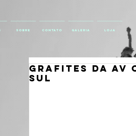
S
SOBRE
CONTATO
GALERIA
Loja
Grafites da Av 
Sul