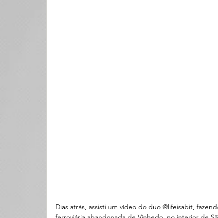
Dias atrás, assisti um vídeo do duo @lifeisabit, fazendo
ferroviária abandonada de Vinhedo, no interior de S