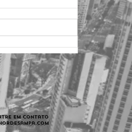
ntre em contato
hordesampa.com