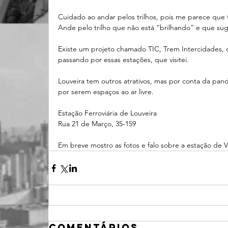
Cuidado ao andar pelos trilhos, pois me parece que t
Ande pelo trilho que não está “brilhando” e que sug
Existe um projeto chamado TIC, Trem Intercidades, q
passando por essas estações, que visitei. 
Louveira tem outros atrativos, mas por conta da pandem
por serem espaços ao ar livre.
Estação Ferroviária de Louveira 
Rua 21 de Março, 35-159
Em breve mostro as fotos e falo sobre a estação de 
Comentários