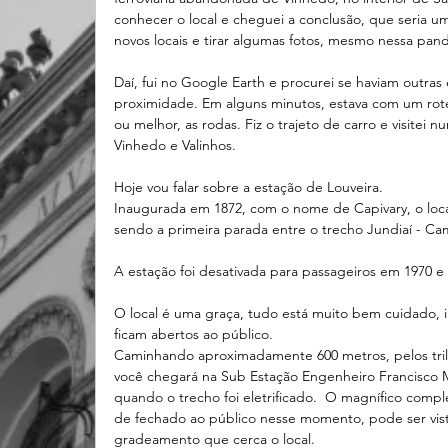
conhecer o local e cheguei a conclusão, que seria 
novos locais e tirar algumas fotos, mesmo nessa pan
Daí, fui no Google Earth e procurei se haviam outras 
proximidade. Em alguns minutos, estava com um rotei
ou melhor, as rodas. Fiz o trajeto de carro e visitei n
Vinhedo e Valinhos.
Hoje vou falar sobre a estação de Louveira.
Inaugurada em 1872, com o nome de Capivary, o local
sendo a primeira parada entre o trecho Jundiaí - Ca
A estação foi desativada para passageiros em 1970 e
O local é uma graça, tudo está muito bem cuidado, i
ficam abertos ao público.
Caminhando aproximadamente 600 metros, pelos trilh
você chegará na Sub Estação Engenheiro Francisco 
quando o trecho foi eletrificado.  O magnífico comp
de fechado ao público nesse momento, pode ser visto
gradeamento que cerca o local. 