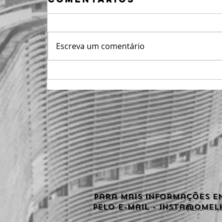
Escreva um comentário
Para mais informações e
pelo e-mail -
insta@omel