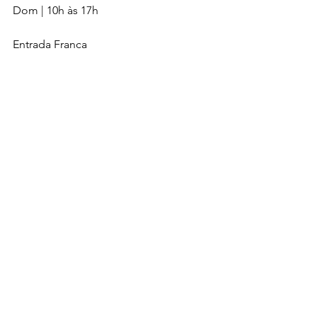
Dom | 10h às 17h
Entrada Franca
Estacionamento Gratuito
Transfer com van, na Estação da Luz
Tags:
Grátis
Entrada Franca
Arte
Exposição
Campos Elíseos
Comentários