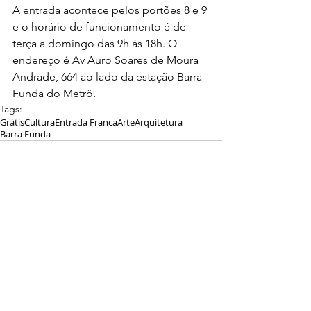
A entrada acontece pelos portões 8 e 9 
e o horário de funcionamento é de 
terça a domingo das 9h às 18h. O 
endereço é Av Auro Soares de Moura 
Andrade, 664 ao lado da estação Barra 
Funda do Metrô.
Tags:
Grátis
Cultura
Entrada Franca
Arte
Arquitetura
Barra Funda
Comentários
Escreva um comentário