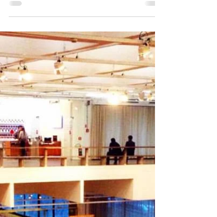
WALKING TOUR
NOTURNO AVENIDA
PAULISTA
Esta foi a inauguração oficial do primeiro walking
tour noturno pela Avenida Paulusta, direto do
Mirante 9 de Julho. Sem palavras para...